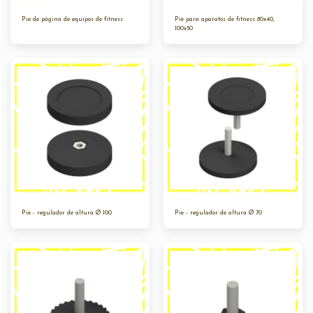
Pie de página de equipos de fitness
Pie para aparatos de fitness 80x40,
100x50
Pie - regulador de altura Ø 100
Pie - regulador de altura Ø 70