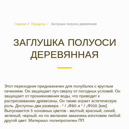
Санпласт
Главная
Продукты
Заглушка полуоси деревянная
ЗАГЛУШКА ПОЛУОСИ
ДЕРЕВЯННАЯ
Этот переходник предназначен для полубалок с круглым
сечением. Он защищает луч сверху от погодных условий. Он
защищает от проникновения воды, что приводит к
растрескиванию древесины. Он также играет эстетическую
роль. Доступны два размера - ¹ / ₂Φ80 и ¹ / ₂Φ100 [мм].
Выпускаются 5 основных цветов - желтый, красный, синий,
зеленый, черный; но по желанию заказчика изготовим любой
другой цвет. Материал: полипропилен ПП