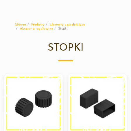
Sunplast
Główna
Produkty
Elementy uzupełniające
Akcesoria regulacyjne
Stopki
STOPKI