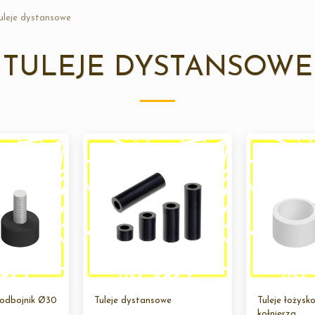
uleje dystansowe
TULEJE DYSTANSOWE
 odbojnik Ø30
Tuleje dystansowe
Tuleje łożysk
kołnierza