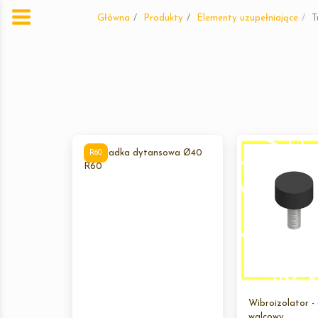
Główna
Produkty
Elementy uzupełniające
T
Podkładka dytansowa Ø40
R60
R60
Wibroizolator -
walcowy