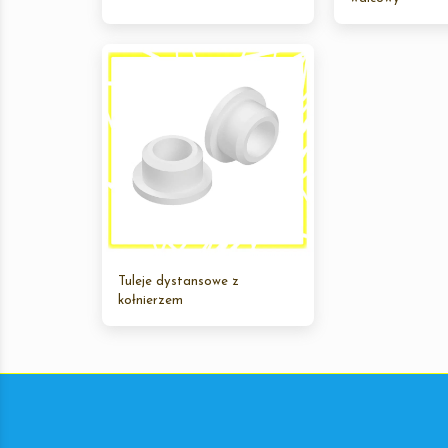
Tuleje dystansowe z
kołnierzem