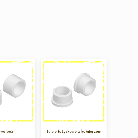
owe bez
Tuleje łożyskowe z kołnierzem