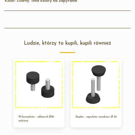
Kolor: czarny. Inne kolory na zapytanie
Ludzie, którzy to kupili, kupili również
Wibroizolator - odbojnik Ø30
Stopka - regulator wysokości Ø 30
walcowy