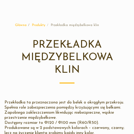
Sunplast
Główna
Produkty
Przekładka międzybelkowa klin
PRZEKŁADKA
MIĘDZYBELKOWA
KLIN
Przekładka ta przeznaczona jest do belek o okrągłym przekroju.
Spełnia role zabezpieczenia pomiędzy krzyżującymi się belkami.
Zapobiega zakleszczeniom likwidując niebezpieczne, wąskie
przestrzenie międzybelkowe.
Dostępny rozmiar to Φ120 / Φ100 mm (R60/R50).
Produkowane są w 2 podstawowych kolorach – czerwony, czarny;
lecz na życzenie klienta zrobimy każdy inny kolor.