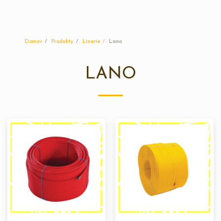
Sluneční plast
Domov
Produkty
Linarie
Lano
LANO